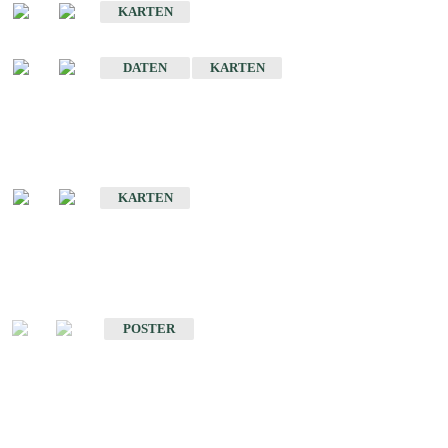
KARTEN
Sonstige Historische Geologische Karten
DATEN
KARTEN
Sonderkarten
Geologische Sonderkarten
KARTEN
Sonstiges
Sonstige Produkte des Fachbereichs Geologie
POSTER
Schriften
Schriften des Fachbereichs Geologie