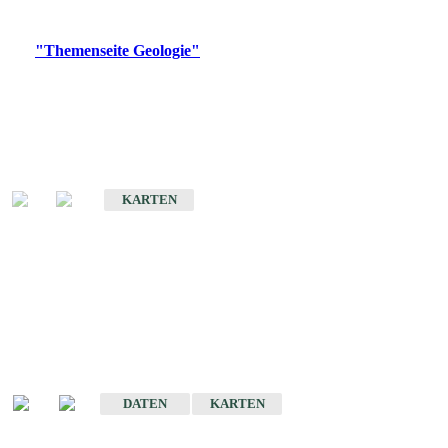
Digitale Produkte, die direkt downloadbar sind, finden Sie auf
der
"Themenseite Geologie"
im
LGRBgeoportal
.
Geologische Übersichtskarten
Geologische Übersichts- und Schulkarte von Baden-Württemberg 1 :
1.000.000
KARTEN
Historische Karten
(Produktentwicklung
eingestellt)
Geologische Karte von Baden-Württemberg 1 : 25 000
DATEN
KARTEN
Geologische Karte von Baden-Württemberg 1 : 50 000