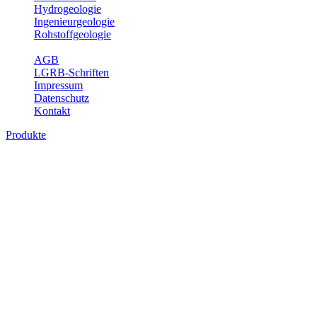
Hydrogeologie
Ingenieurgeologie
Rohstoffgeologie
Service
AGB
LGRB-Schriften
Impressum
Datenschutz
Kontakt
Produkte
Produkte des Themenbereichs Geologie
Baden-Württemberg ist ein geologisch und landschaftlich überaus
abwechslungsreiches Land. Dies ist das Ergebnis einer Hunderte
von Millionen Jahre langen geologischen Entwicklung. Schichten
und Gesteine aus fast allen Perioden der Erdgeschichte bilden den
Untergrund, auf dem wir leben und den wir nutzen. Wesentliche
Aufgabe des Fachbereichs Geologie des LGRB ist die
geowissenschaftliche Landesaufnahme und Dokumentation dieses
Untergrundes. Im Fachbereich Geologie wird eine Übersicht über
die geologischen Verhältnisse in Baden-Württemberg gegeben.
Bitte wählen Sie ein Produkt im gewünschten Format aus.