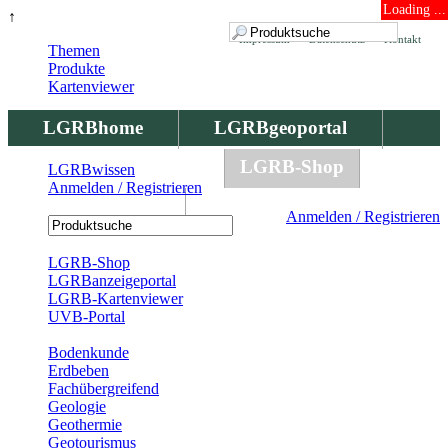
Loading ...
↑
Impressum
Datenschutz
Kontakt
Themen
Produkte
Kartenviewer
LGRBhome
LGRBgeoportal
LGRBbohrungen
LGRB-Shop
LGRBwissen
Anmelden / Registrieren
LGRBwissen
Anmelden / Registrieren
Registrierung
LGRB-Shop
LGRBanzeigeportal
LGRB-Kartenviewer
UVB-Portal
Produkte
Bodenkunde
Erdbeben
Fachübergreifend
Geologie
Geothermie
Geotourismus