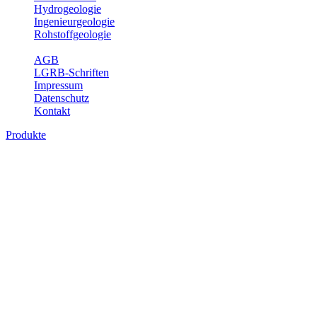
Hydrogeologie
Ingenieurgeologie
Rohstoffgeologie
Service
AGB
LGRB-Schriften
Impressum
Datenschutz
Kontakt
Produkte
Produkte des Themenbereichs Geologie
Baden-Württemberg ist ein geologisch und landschaftlich überaus
abwechslungsreiches Land. Dies ist das Ergebnis einer Hunderte
von Millionen Jahre langen geologischen Entwicklung. Schichten
und Gesteine aus fast allen Perioden der Erdgeschichte bilden den
Untergrund, auf dem wir leben und den wir nutzen. Wesentliche
Aufgabe des Fachbereichs Geologie des LGRB ist die
geowissenschaftliche Landesaufnahme und Dokumentation dieses
Untergrundes. Im Fachbereich Geologie wird eine Übersicht über
die geologischen Verhältnisse in Baden-Württemberg gegeben.
Bitte wählen Sie ein Produkt im gewünschten Format aus.