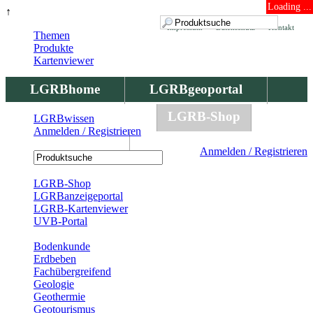
Loading ...
↑
Impressum
Datenschutz
Kontakt
Themen
Produkte
Kartenviewer
LGRBhome
LGRBgeoportal
LGRBbohrungen
LGRB-Shop
LGRBwissen
Anmelden / Registrieren
LGRBwissen
Anmelden / Registrieren
Registrierung
LGRB-Shop
LGRBanzeigeportal
LGRB-Kartenviewer
UVB-Portal
Produkte
Bodenkunde
Erdbeben
Fachübergreifend
Geologie
Geothermie
Geotourismus