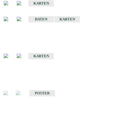
KARTEN
Sonstige Historische Geologische Karten
DATEN
KARTEN
Sonderkarten
Geologische Sonderkarten
KARTEN
Sonstiges
Sonstige Produkte des Fachbereichs Geologie
POSTER
Schriften
Schriften des Fachbereichs Geologie