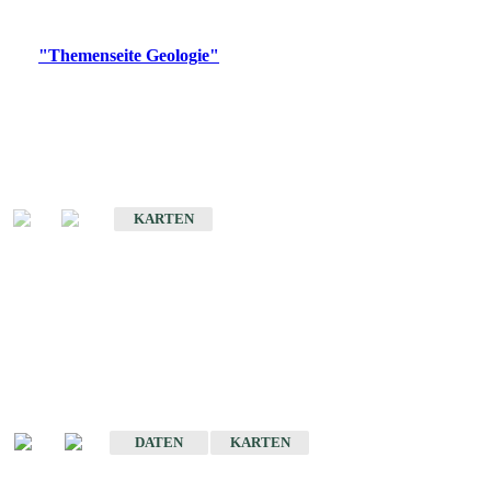
Digitale Produkte, die direkt downloadbar sind, finden Sie auf
der
"Themenseite Geologie"
im
LGRBgeoportal
.
Geologische Übersichtskarten
Geologische Übersichts- und Schulkarte von Baden-Württemberg 1 :
1.000.000
KARTEN
Historische Karten
(Produktentwicklung
eingestellt)
Geologische Karte von Baden-Württemberg 1 : 25 000
DATEN
KARTEN
Geologische Karte von Baden-Württemberg 1 : 50 000