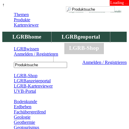
Loading ...
↑
Impressum
Datenschutz
Kontakt
Themen
Produkte
Kartenviewer
LGRBhome
LGRBgeoportal
LGRBbohrungen
LGRB-Shop
LGRBwissen
Anmelden / Registrieren
LGRBwissen
Anmelden / Registrieren
Registrierung
LGRB-Shop
LGRBanzeigeportal
LGRB-Kartenviewer
UVB-Portal
Produkte
Bodenkunde
Erdbeben
Fachübergreifend
Geologie
Geothermie
Geotourismus