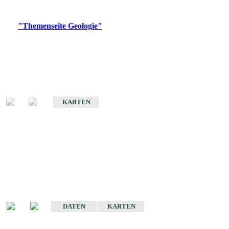
Digitale Produkte, die direkt downloadbar sind, finden Sie auf
der
"Themenseite Geologie"
im
LGRBgeoportal
.
Geologische Übersichtskarten
Geologische Übersichts- und Schulkarte von Baden-Württemberg 1 :
1.000.000
KARTEN
Historische Karten
(Produktentwicklung
eingestellt)
Geologische Karte von Baden-Württemberg 1 : 25 000
DATEN
KARTEN
Geologische Karte von Baden-Württemberg 1 : 50 000