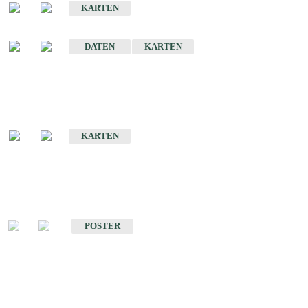
KARTEN
Sonstige Historische Geologische Karten
DATEN
KARTEN
Sonderkarten
Geologische Sonderkarten
KARTEN
Sonstiges
Sonstige Produkte des Fachbereichs Geologie
POSTER
Schriften
Schriften des Fachbereichs Geologie