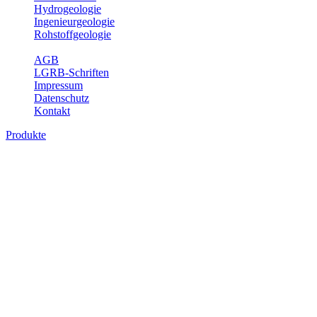
Hydrogeologie
Ingenieurgeologie
Rohstoffgeologie
Service
AGB
LGRB-Schriften
Impressum
Datenschutz
Kontakt
Produkte
Produkte des Themenbereichs Geologie
Baden-Württemberg ist ein geologisch und landschaftlich überaus
abwechslungsreiches Land. Dies ist das Ergebnis einer Hunderte
von Millionen Jahre langen geologischen Entwicklung. Schichten
und Gesteine aus fast allen Perioden der Erdgeschichte bilden den
Untergrund, auf dem wir leben und den wir nutzen. Wesentliche
Aufgabe des Fachbereichs Geologie des LGRB ist die
geowissenschaftliche Landesaufnahme und Dokumentation dieses
Untergrundes. Im Fachbereich Geologie wird eine Übersicht über
die geologischen Verhältnisse in Baden-Württemberg gegeben.
Bitte wählen Sie ein Produkt im gewünschten Format aus.