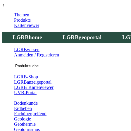
↑
Themen
Produkte
Kartenviewer
LGRBhome
LGRBgeoportal
LG
LGRBwissen
Anmelden / Registrieren
Registrierung
LGRB-Shop
LGRBanzeigeportal
LGRB-Kartenviewer
UVB-Portal
Produkte
Bodenkunde
Erdbeben
Fachübergreifend
Geologie
Geothermie
Geotourismus