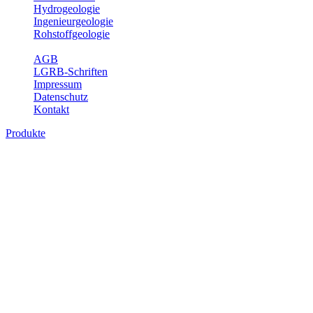
Hydrogeologie
Ingenieurgeologie
Rohstoffgeologie
Service
AGB
LGRB-Schriften
Impressum
Datenschutz
Kontakt
Produkte
Produkte des Themenbereichs Geologie
Baden-Württemberg ist ein geologisch und landschaftlich überaus ab
Gesteine aus fast allen Perioden der Erdgeschichte bilden den Unter
Landesaufnahme und Dokumentation dieses Untergrundes. Im Fachber
Bitte wählen Sie ein Produkt im gewünschten Format aus.
Digitale Produkte, die direkt downloadbar sind, finden Sie auf d
Geologische Übersichtskarten