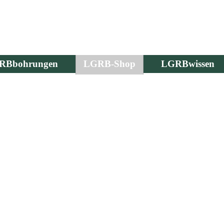
RBbohrungen
LGRB-Shop
LGRBwissen