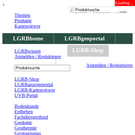
Loading ...
↑
Impressum
Datenschutz
Kontakt
Themen
Produkte
Kartenviewer
LGRBhome
LGRBgeoportal
LGRBbohrungen
LGRB-Shop
LGRBwissen
Anmelden / Registrieren
LGRBwissen
Anmelden / Registrieren
Registrierung
LGRB-Shop
LGRBanzeigeportal
LGRB-Kartenviewer
UVB-Portal
Produkte
Bodenkunde
Erdbeben
Fachübergreifend
Geologie
Geothermie
Geotourismus