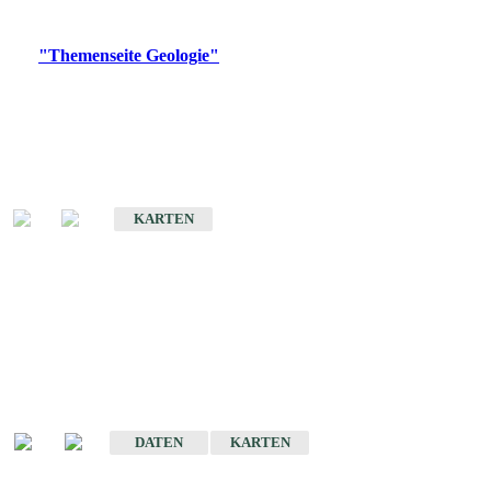
Digitale Produkte, die direkt downloadbar sind, finden Sie auf
der
"Themenseite Geologie"
im
LGRBgeoportal
.
Geologische Übersichtskarten
Geologische Übersichts- und Schulkarte von Baden-Württemberg 1 :
1.000.000
KARTEN
Historische Karten
(Produktentwicklung
eingestellt)
Geologische Karte von Baden-Württemberg 1 : 25 000
DATEN
KARTEN
Geologische Karte von Baden-Württemberg 1 : 50 000