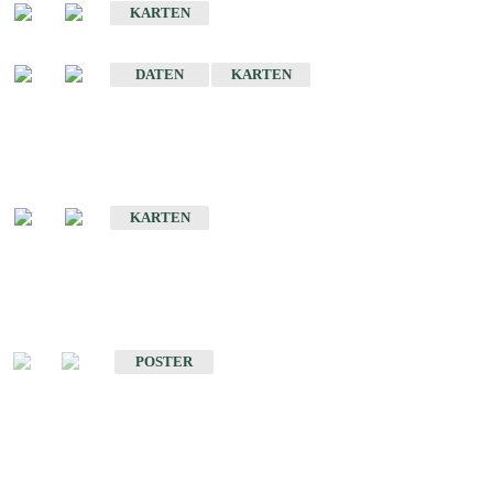
KARTEN
Sonstige Historische Geologische Karten
DATEN
KARTEN
Sonderkarten
Geologische Sonderkarten
KARTEN
Sonstiges
Sonstige Produkte des Fachbereichs Geologie
POSTER
Schriften
Schriften des Fachbereichs Geologie