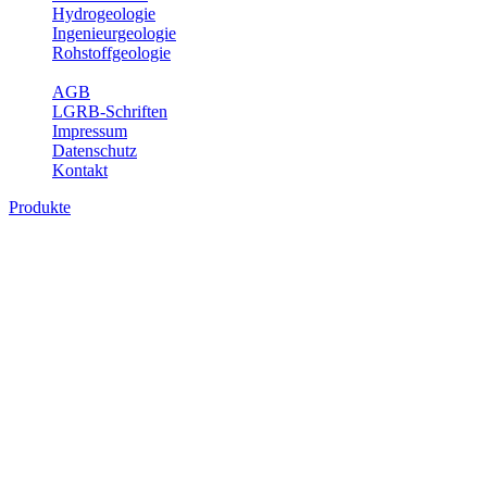
Hydrogeologie
Ingenieurgeologie
Rohstoffgeologie
Service
AGB
LGRB-Schriften
Impressum
Datenschutz
Kontakt
Produkte
Produkte des Themenbereichs Geologie
Baden-Württemberg ist ein geologisch und landschaftlich überaus
abwechslungsreiches Land. Dies ist das Ergebnis einer Hunderte
von Millionen Jahre langen geologischen Entwicklung. Schichten
und Gesteine aus fast allen Perioden der Erdgeschichte bilden den
Untergrund, auf dem wir leben und den wir nutzen. Wesentliche
Aufgabe des Fachbereichs Geologie des LGRB ist die
geowissenschaftliche Landesaufnahme und Dokumentation dieses
Untergrundes. Im Fachbereich Geologie wird eine Übersicht über
die geologischen Verhältnisse in Baden-Württemberg gegeben.
Bitte wählen Sie ein Produkt im gewünschten Format aus.