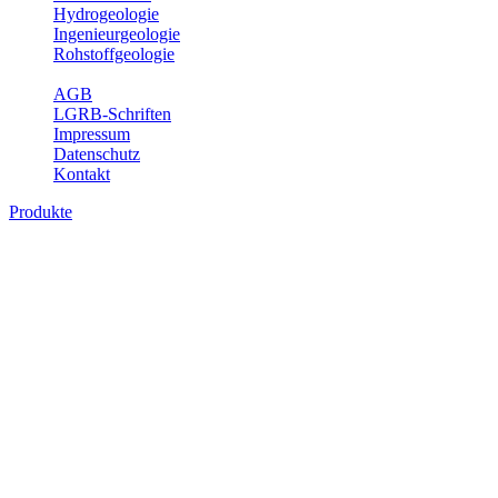
Hydrogeologie
Ingenieurgeologie
Rohstoffgeologie
Service
AGB
LGRB-Schriften
Impressum
Datenschutz
Kontakt
Produkte
Produkte des Themenbereichs Geologie
Baden-Württemberg ist ein geologisch und landschaftlich überaus
abwechslungsreiches Land. Dies ist das Ergebnis einer Hunderte
von Millionen Jahre langen geologischen Entwicklung. Schichten
und Gesteine aus fast allen Perioden der Erdgeschichte bilden den
Untergrund, auf dem wir leben und den wir nutzen. Wesentliche
Aufgabe des Fachbereichs Geologie des LGRB ist die
geowissenschaftliche Landesaufnahme und Dokumentation dieses
Untergrundes. Im Fachbereich Geologie wird eine Übersicht über
die geologischen Verhältnisse in Baden-Württemberg gegeben.
Bitte wählen Sie ein Produkt im gewünschten Format aus.