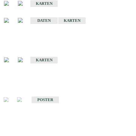
KARTEN
Sonstige Historische Geologische Karten
DATEN
KARTEN
Sonderkarten
Geologische Sonderkarten
KARTEN
Sonstiges
Sonstige Produkte des Fachbereichs Geologie
POSTER
Schriften
Schriften des Fachbereichs Geologie