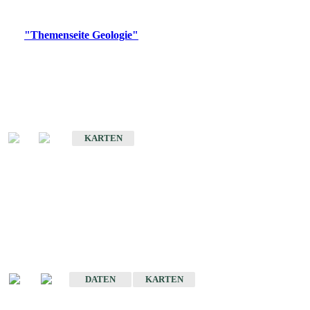
Digitale Produkte, die direkt downloadbar sind, finden Sie auf
der
"Themenseite Geologie"
im
LGRBgeoportal
.
Geologische Übersichtskarten
Geologische Übersichts- und Schulkarte von Baden-Württemberg 1 :
1.000.000
KARTEN
Historische Karten
(Produktentwicklung
eingestellt)
Geologische Karte von Baden-Württemberg 1 : 25 000
DATEN
KARTEN
Geologische Karte von Baden-Württemberg 1 : 50 000