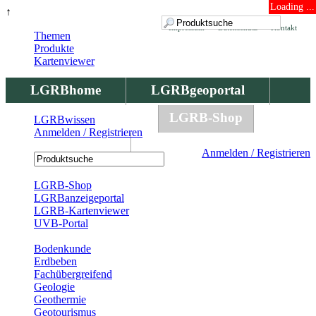
Loading ...
↑
Impressum
Datenschutz
Kontakt
Themen
Produkte
Kartenviewer
LGRBhome
LGRBgeoportal
LGRBbohrungen
LGRB-Shop
LGRBwissen
Anmelden / Registrieren
LGRBwissen
Anmelden / Registrieren
Registrierung
LGRB-Shop
LGRBanzeigeportal
LGRB-Kartenviewer
UVB-Portal
Produkte
Bodenkunde
Erdbeben
Fachübergreifend
Geologie
Geothermie
Geotourismus