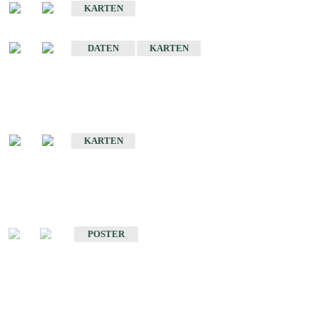
KARTEN
Sonstige Historische Geologische Karten
DATEN
KARTEN
Sonderkarten
Geologische Sonderkarten
KARTEN
Sonstiges
Sonstige Produkte des Fachbereichs Geologie
POSTER
Schriften
Schriften des Fachbereichs Geologie