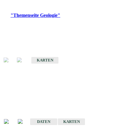
Digitale Produkte, die direkt downloadbar sind, finden Sie auf
der
"Themenseite Geologie"
im
LGRBgeoportal
.
Geologische Übersichtskarten
Geologische Übersichts- und Schulkarte von Baden-Württemberg 1 :
1.000.000
KARTEN
Historische Karten
(Produktentwicklung
eingestellt)
Geologische Karte von Baden-Württemberg 1 : 25 000
DATEN
KARTEN
Geologische Karte von Baden-Württemberg 1 : 50 000