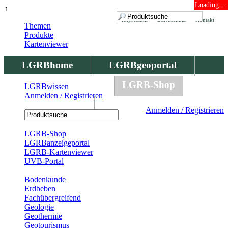
Loading ...
↑
Impressum
Datenschutz
Kontakt
Themen
Produkte
Kartenviewer
LGRBhome
LGRBgeoportal
LGRBbohrungen
LGRB-Shop
LGRBwissen
Anmelden / Registrieren
LGRBwissen
Anmelden / Registrieren
Registrierung
LGRB-Shop
LGRBanzeigeportal
LGRB-Kartenviewer
UVB-Portal
Produkte
Bodenkunde
Erdbeben
Fachübergreifend
Geologie
Geothermie
Geotourismus