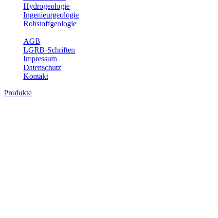
Hydrogeologie
Ingenieurgeologie
Rohstoffgeologie
Service
AGB
LGRB-Schriften
Impressum
Datenschutz
Kontakt
Produkte
Produkte des Themenbereichs Geologie
Baden-Württemberg ist ein geologisch und landschaftlich überaus
abwechslungsreiches Land. Dies ist das Ergebnis einer Hunderte
von Millionen Jahre langen geologischen Entwicklung. Schichten
und Gesteine aus fast allen Perioden der Erdgeschichte bilden den
Untergrund, auf dem wir leben und den wir nutzen. Wesentliche
Aufgabe des Fachbereichs Geologie des LGRB ist die
geowissenschaftliche Landesaufnahme und Dokumentation dieses
Untergrundes. Im Fachbereich Geologie wird eine Übersicht über
die geologischen Verhältnisse in Baden-Württemberg gegeben.
Bitte wählen Sie ein Produkt im gewünschten Format aus.