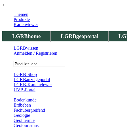
↑
Themen
Produkte
Kartenviewer
LGRBhome
LGRBgeoportal
LG
LGRBwissen
Anmelden / Registrieren
Registrierung
LGRB-Shop
LGRBanzeigeportal
LGRB-Kartenviewer
UVB-Portal
Produkte
Bodenkunde
Erdbeben
Fachübergreifend
Geologie
Geothermie
Geotourismus