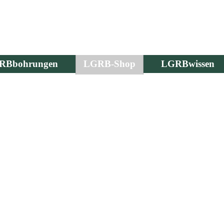
RBbohrungen
LGRB-Shop
LGRBwissen