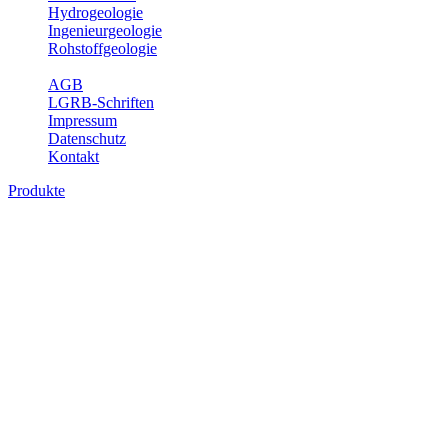
Hydrogeologie
Ingenieurgeologie
Rohstoffgeologie
Service
AGB
LGRB-Schriften
Impressum
Datenschutz
Kontakt
Produkte
Produkte des Themenbereichs Geologie
Baden-Württemberg ist ein geologisch und landschaftlich überaus ab
Gesteine aus fast allen Perioden der Erdgeschichte bilden den Unter
Landesaufnahme und Dokumentation dieses Untergrundes. Im Fachber
Bitte wählen Sie ein Produkt im gewünschten Format aus.
Digitale Produkte, die direkt downloadbar sind, finden Sie auf d
Geologische Übersichtskarten