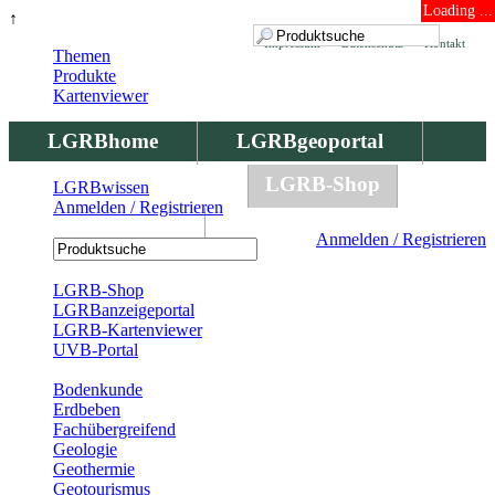
Loading ...
↑
Impressum
Datenschutz
Kontakt
Themen
Produkte
Kartenviewer
LGRBhome
LGRBgeoportal
LGRBbohrungen
LGRB-Shop
LGRBwissen
Anmelden / Registrieren
LGRBwissen
Anmelden / Registrieren
Registrierung
LGRB-Shop
LGRBanzeigeportal
LGRB-Kartenviewer
UVB-Portal
Produkte
Bodenkunde
Erdbeben
Fachübergreifend
Geologie
Geothermie
Geotourismus