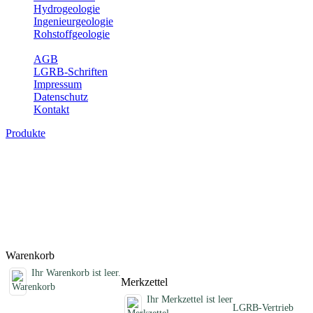
Hydrogeologie
Ingenieurgeologie
Rohstoffgeologie
Service
AGB
LGRB-Schriften
Impressum
Datenschutz
Kontakt
Produkte
Fachübergreifende Schriften
Jahreshefte, Informationen und andere Schriften, die keinem
Fachthema zugeordnet sind
Titel
Preis
Produktliste wird geladen ...
Titel
Preis
Warenkorb
Ihr Warenkorb ist leer.
Merkzettel
Ihr Merkzettel ist leer
LGRB-Vertrieb