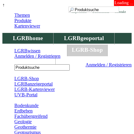
Loading ...
↑
Impressum
Datenschutz
Kontakt
Themen
Produkte
Kartenviewer
LGRBhome
LGRBgeoportal
LGRBbohrungen
LGRB-Shop
LGRBwissen
Anmelden / Registrieren
LGRBwissen
Anmelden / Registrieren
Registrierung
LGRB-Shop
LGRBanzeigeportal
LGRB-Kartenviewer
UVB-Portal
Produkte
Bodenkunde
Erdbeben
Fachübergreifend
Geologie
Geothermie
Geotourismus