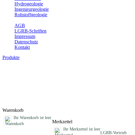
Hydrogeologie
Ingenieurgeologie
Rohstoffgeologie
Service
AGB
LGRB-Schriften
Impressum
Datenschutz
Kontakt
Produkte
Fachübergreifende Schriften
Jahreshefte, Informationen und andere Schriften, die keinem
Fachthema zugeordnet sind
Titel
Preis
Produktliste wird geladen ...
Titel
Preis
Warenkorb
Ihr Warenkorb ist leer.
Merkzettel
Ihr Merkzettel ist leer
LGRB-Vertrieb