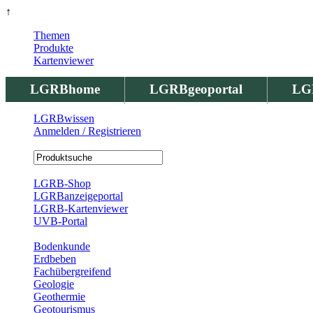
↑
Themen
Produkte
Kartenviewer
LGRBhome
LGRBgeoportal
LG
LGRBwissen
Anmelden / Registrieren
Registrierung
LGRB-Shop
LGRBanzeigeportal
LGRB-Kartenviewer
UVB-Portal
Produkte
Bodenkunde
Erdbeben
Fachübergreifend
Geologie
Geothermie
Geotourismus