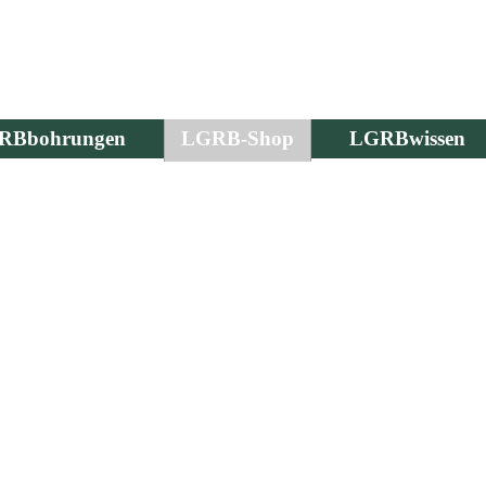
RBbohrungen
LGRB-Shop
LGRBwissen