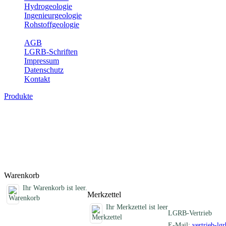
Hydrogeologie
Ingenieurgeologie
Rohstoffgeologie
Service
AGB
LGRB-Schriften
Impressum
Datenschutz
Kontakt
Produkte
Fachübergreifende Schriften
Jahreshefte, Informationen und andere Schriften, die keinem Fachthe
Titel
Produktliste wird geladen ...
Titel
Warenkorb
Ihr Warenkorb ist leer.
Merkzettel
Ihr Merkzettel ist leer
LGRB-Vertrieb
E-Mail:
vertrieb-lg