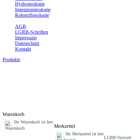
Hydrogeologie
Ingenieurgeologie
Rohstoffgeologie
Service
AGB
LGRB-Schriften
Impressum
Datenschutz
Kontakt
Produkte
Fachübergreifende Schriften
Jahreshefte, Informationen und andere Schriften, die keinem
Fachthema zugeordnet sind
Titel
Preis
Produktliste wird geladen ...
Titel
Preis
Warenkorb
Ihr Warenkorb ist leer.
Merkzettel
Ihr Merkzettel ist leer
LGRB-Vertrieb