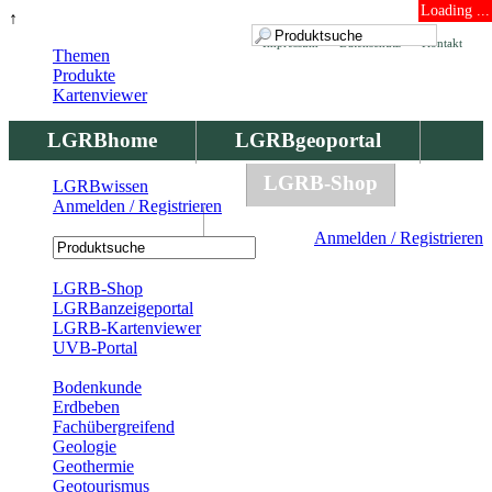
Loading ...
↑
Impressum
Datenschutz
Kontakt
Themen
Produkte
Kartenviewer
LGRBhome
LGRBgeoportal
LGRBbohrungen
LGRB-Shop
LGRBwissen
Anmelden / Registrieren
LGRBwissen
Anmelden / Registrieren
Registrierung
LGRB-Shop
LGRBanzeigeportal
LGRB-Kartenviewer
UVB-Portal
Produkte
Bodenkunde
Erdbeben
Fachübergreifend
Geologie
Geothermie
Geotourismus