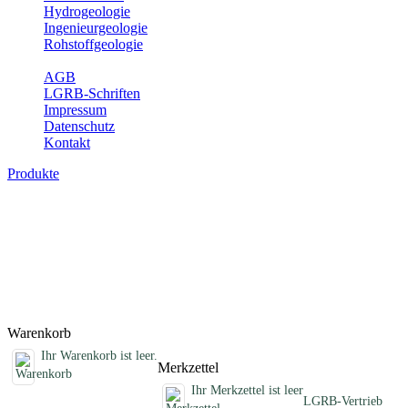
Hydrogeologie
Ingenieurgeologie
Rohstoffgeologie
Service
AGB
LGRB-Schriften
Impressum
Datenschutz
Kontakt
Produkte
Fachübergreifende Schriften
Jahreshefte, Informationen und andere Schriften, die keinem
Fachthema zugeordnet sind
Titel
Preis
Produktliste wird geladen ...
Titel
Preis
Warenkorb
Ihr Warenkorb ist leer.
Merkzettel
Ihr Merkzettel ist leer
LGRB-Vertrieb