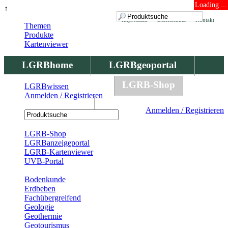
Loading ...
↑
Impressum
Datenschutz
Kontakt
Themen
Produkte
Kartenviewer
LGRBhome
LGRBgeoportal
LGRBbohrungen
LGRB-Shop
LGRBwissen
Anmelden / Registrieren
LGRBwissen
Anmelden / Registrieren
Registrierung
LGRB-Shop
LGRBanzeigeportal
LGRB-Kartenviewer
UVB-Portal
Produkte
Bodenkunde
Erdbeben
Fachübergreifend
Geologie
Geothermie
Geotourismus