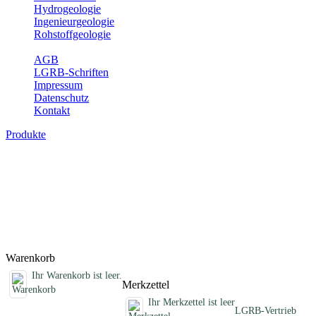
Hydrogeologie
Ingenieurgeologie
Rohstoffgeologie
Service
AGB
LGRB-Schriften
Impressum
Datenschutz
Kontakt
Produkte
Fachübergreifende Schriften
Jahreshefte, Informationen und andere Schriften, die keinem
Fachthema zugeordnet sind
Titel
Preis
Produktliste wird geladen ...
Titel
Preis
Warenkorb
Ihr Warenkorb ist leer.
Merkzettel
Ihr Merkzettel ist leer
LGRB-Vertrieb