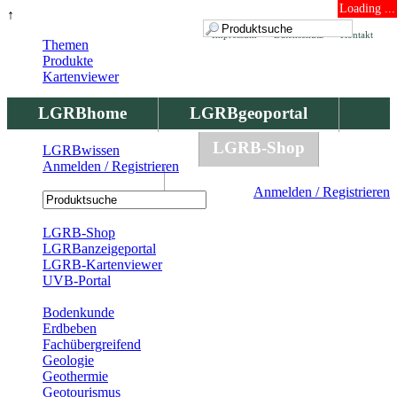
Loading ...
↑
Impressum
Datenschutz
Kontakt
Themen
Produkte
Kartenviewer
LGRBhome
LGRBgeoportal
LGRBbohrungen
LGRB-Shop
LGRBwissen
Anmelden / Registrieren
LGRBwissen
Anmelden / Registrieren
Registrierung
LGRB-Shop
LGRBanzeigeportal
LGRB-Kartenviewer
UVB-Portal
Produkte
Bodenkunde
Erdbeben
Fachübergreifend
Geologie
Geothermie
Geotourismus