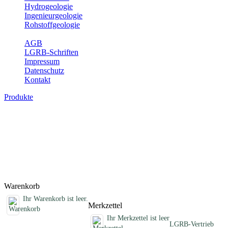
Hydrogeologie
Ingenieurgeologie
Rohstoffgeologie
Service
AGB
LGRB-Schriften
Impressum
Datenschutz
Kontakt
Produkte
Fachübergreifende Schriften
Jahreshefte, Informationen und andere Schriften, die keinem
Fachthema zugeordnet sind
Titel
Preis
Produktliste wird geladen ...
Titel
Preis
Warenkorb
Ihr Warenkorb ist leer.
Merkzettel
Ihr Merkzettel ist leer
LGRB-Vertrieb