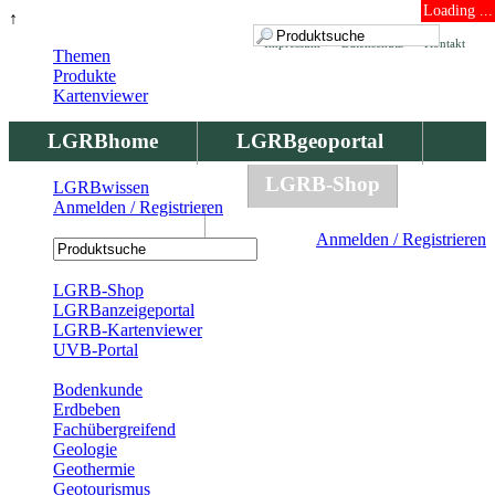
Loading ...
↑
Impressum
Datenschutz
Kontakt
Themen
Produkte
Kartenviewer
LGRBhome
LGRBgeoportal
LGRBbohrungen
LGRB-Shop
LGRBwissen
Anmelden / Registrieren
LGRBwissen
Anmelden / Registrieren
Registrierung
LGRB-Shop
LGRBanzeigeportal
LGRB-Kartenviewer
UVB-Portal
Produkte
Bodenkunde
Erdbeben
Fachübergreifend
Geologie
Geothermie
Geotourismus