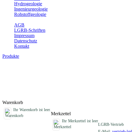
Hydrogeologie
Ingenieurgeologie
Rohstoffgeologie
Service
AGB
LGRB-Schriften
Impressum
Datenschutz
Kontakt
Produkte
Fachübergreifende Schriften
Jahreshefte, Informationen und andere Schriften, die keinem Fachthe
Titel
Produktliste wird geladen ...
Titel
Warenkorb
Ihr Warenkorb ist leer.
Merkzettel
Ihr Merkzettel ist leer
LGRB-Vertrieb
E-Mail:
vertrieb-lg