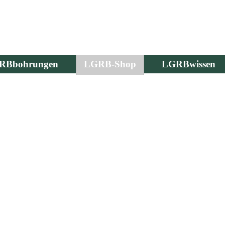
RBbohrungen
LGRB-Shop
LGRBwissen