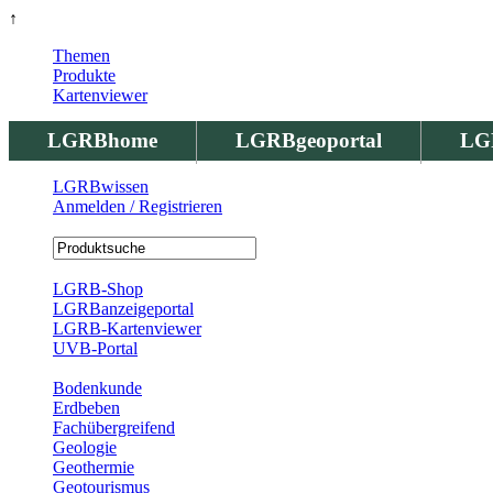
↑
Themen
Produkte
Kartenviewer
LGRBhome
LGRBgeoportal
LG
LGRBwissen
Anmelden / Registrieren
Registrierung
LGRB-Shop
LGRBanzeigeportal
LGRB-Kartenviewer
UVB-Portal
Produkte
Bodenkunde
Erdbeben
Fachübergreifend
Geologie
Geothermie
Geotourismus