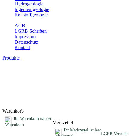
Hydrogeologie
Ingenieurgeologie
Rohstoffgeologie
Service
AGB
LGRB-Schriften
Impressum
Datenschutz
Kontakt
Produkte
Fachübergreifende Schriften
Jahreshefte, Informationen und andere Schriften, die keinem
Fachthema zugeordnet sind
Titel
Preis
Produktliste wird geladen ...
Titel
Preis
Warenkorb
Ihr Warenkorb ist leer.
Merkzettel
Ihr Merkzettel ist leer
LGRB-Vertrieb