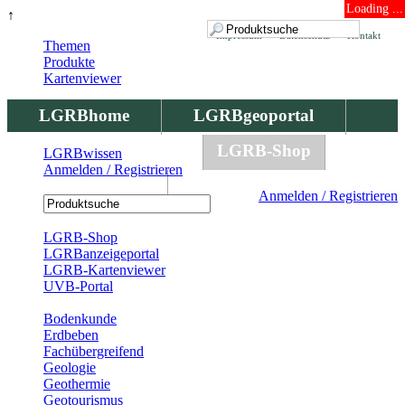
Loading ...
↑
Impressum
Datenschutz
Kontakt
Themen
Produkte
Kartenviewer
LGRBhome
LGRBgeoportal
LGRBbohrungen
LGRB-Shop
LGRBwissen
Anmelden / Registrieren
LGRBwissen
Anmelden / Registrieren
Registrierung
LGRB-Shop
LGRBanzeigeportal
LGRB-Kartenviewer
UVB-Portal
Produkte
Bodenkunde
Erdbeben
Fachübergreifend
Geologie
Geothermie
Geotourismus