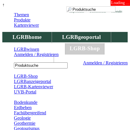
Loading ...
↑
Impressum
Datenschutz
Kontakt
Themen
Produkte
Kartenviewer
LGRBhome
LGRBgeoportal
LGRBbohrungen
LGRB-Shop
LGRBwissen
Anmelden / Registrieren
LGRBwissen
Anmelden / Registrieren
Registrierung
LGRB-Shop
LGRBanzeigeportal
LGRB-Kartenviewer
UVB-Portal
Produkte
Bodenkunde
Erdbeben
Fachübergreifend
Geologie
Geothermie
Geotourismus