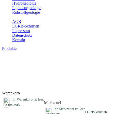
Hydrogeologie
Ingenieurgeologie
Rohstoffgeologie
Service
AGB
LGRB-Schriften
Impressum
Datenschutz
Kontakt
Produkte
Fachübergreifende Schriften
Jahreshefte, Informationen und andere Schriften, die keinem
Fachthema zugeordnet sind
Titel
Preis
Produktliste wird geladen ...
Titel
Preis
Warenkorb
Ihr Warenkorb ist leer.
Merkzettel
Ihr Merkzettel ist leer
LGRB-Vertrieb