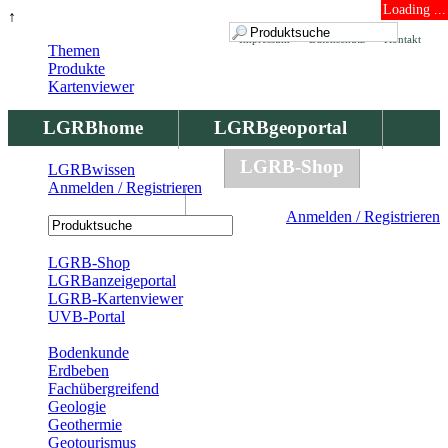
Loading ...
↑
Impressum
Datenschutz
Kontakt
Themen
Produkte
Kartenviewer
LGRBhome
LGRBgeoportal
LGRBbohrungen
LGRB-Shop
LGRBwissen
Anmelden / Registrieren
LGRBwissen
Anmelden / Registrieren
Registrierung
LGRB-Shop
LGRBanzeigeportal
LGRB-Kartenviewer
UVB-Portal
Produkte
Bodenkunde
Erdbeben
Fachübergreifend
Geologie
Geothermie
Geotourismus