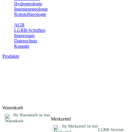
Hydrogeologie
Ingenieurgeologie
Rohstoffgeologie
Service
AGB
LGRB-Schriften
Impressum
Datenschutz
Kontakt
Produkte
Fachübergreifende Schriften
Jahreshefte, Informationen und andere Schriften, die keinem
Fachthema zugeordnet sind
Titel
Preis
Produktliste wird geladen ...
Titel
Preis
Warenkorb
Ihr Warenkorb ist leer.
Merkzettel
Ihr Merkzettel ist leer
LGRB-Vertrieb