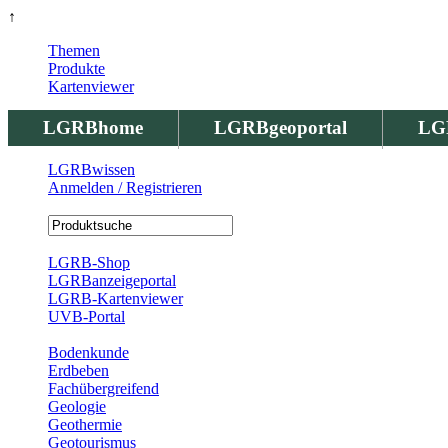
↑
Themen
Produkte
Kartenviewer
LGRBhome
LGRBgeoportal
LG
LGRBwissen
Anmelden / Registrieren
Registrierung
LGRB-Shop
LGRBanzeigeportal
LGRB-Kartenviewer
UVB-Portal
Produkte
Bodenkunde
Erdbeben
Fachübergreifend
Geologie
Geothermie
Geotourismus