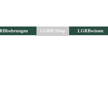
RBbohrungen
LGRB-Shop
LGRBwissen