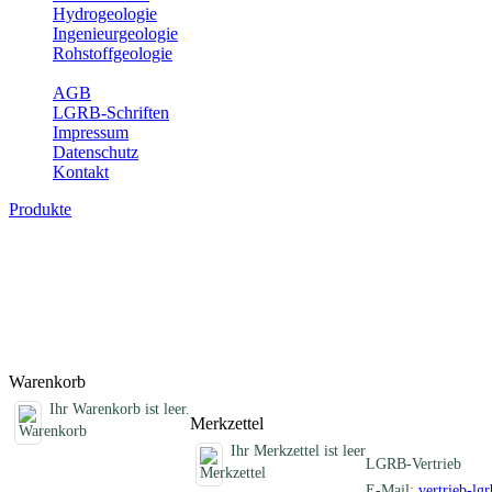
Hydrogeologie
Ingenieurgeologie
Rohstoffgeologie
Service
AGB
LGRB-Schriften
Impressum
Datenschutz
Kontakt
Produkte
Sonstige fachübergreifende Produkte
Hier finden Sie Sonderprodukte wie Infomaterial, Daten-CDs, Poster 
Titel
Produktliste wird geladen ...
Titel
Warenkorb
Ihr Warenkorb ist leer.
Merkzettel
Ihr Merkzettel ist leer
LGRB-Vertrieb
E-Mail:
vertrieb-lg