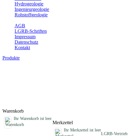
Hydrogeologie
Ingenieurgeologie
Rohstoffgeologie
Service
AGB
LGRB-Schriften
Impressum
Datenschutz
Kontakt
Produkte
Sonstige fachübergreifende Produkte
Hier finden Sie Sonderprodukte wie Infomaterial, Daten-CDs,
Poster und weitere Produktkategorien.
Titel
Preis
Produktliste wird geladen ...
Titel
Preis
Warenkorb
Ihr Warenkorb ist leer.
Merkzettel
Ihr Merkzettel ist leer
LGRB-Vertrieb