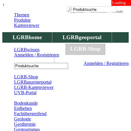
Loading ...
↑
Impressum
Datenschutz
Kontakt
Themen
Produkte
Kartenviewer
LGRBhome
LGRBgeoportal
LGRBbohrungen
LGRB-Shop
LGRBwissen
Anmelden / Registrieren
LGRBwissen
Anmelden / Registrieren
Registrierung
LGRB-Shop
LGRBanzeigeportal
LGRB-Kartenviewer
UVB-Portal
Produkte
Bodenkunde
Erdbeben
Fachübergreifend
Geologie
Geothermie
Geotourismus