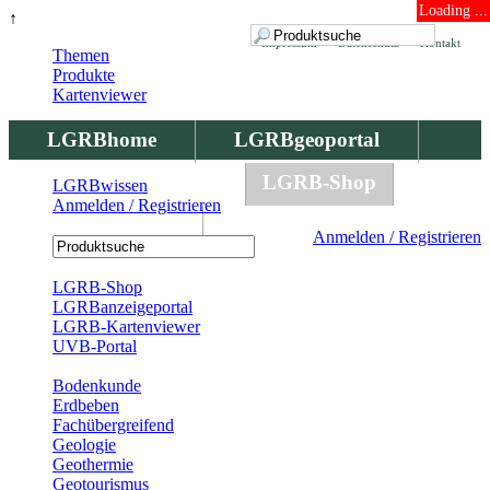
Loading ...
↑
Impressum
Datenschutz
Kontakt
Themen
Produkte
Kartenviewer
LGRBhome
LGRBgeoportal
LGRBbohrungen
LGRB-Shop
LGRBwissen
Anmelden / Registrieren
LGRBwissen
Anmelden / Registrieren
Registrierung
LGRB-Shop
LGRBanzeigeportal
LGRB-Kartenviewer
UVB-Portal
Produkte
Bodenkunde
Erdbeben
Fachübergreifend
Geologie
Geothermie
Geotourismus