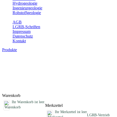
Hydrogeologie
Ingenieurgeologie
Rohstoffgeologie
Service
AGB
LGRB-Schriften
Impressum
Datenschutz
Kontakt
Produkte
Sonstige fachübergreifende Produkte
Hier finden Sie Sonderprodukte wie Infomaterial, Daten-CDs,
Poster und weitere Produktkategorien.
Titel
Preis
Produktliste wird geladen ...
Titel
Preis
Warenkorb
Ihr Warenkorb ist leer.
Merkzettel
Ihr Merkzettel ist leer
LGRB-Vertrieb