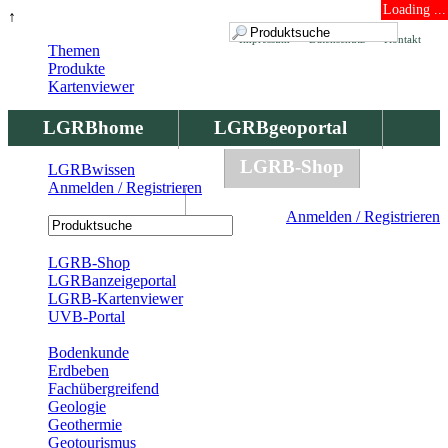
Loading ...
↑
Impressum
Datenschutz
Kontakt
Themen
Produkte
Kartenviewer
LGRBhome
LGRBgeoportal
LGRBbohrungen
LGRB-Shop
LGRBwissen
Anmelden / Registrieren
LGRBwissen
Anmelden / Registrieren
Registrierung
LGRB-Shop
LGRBanzeigeportal
LGRB-Kartenviewer
UVB-Portal
Produkte
Bodenkunde
Erdbeben
Fachübergreifend
Geologie
Geothermie
Geotourismus