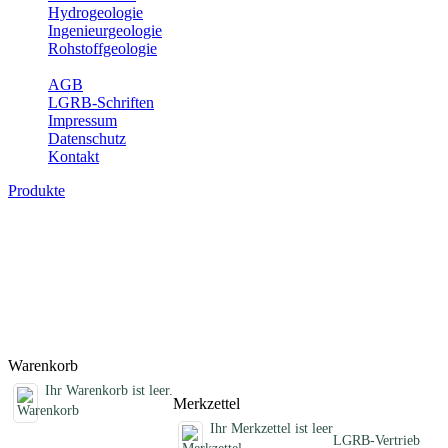
Hydrogeologie
Ingenieurgeologie
Rohstoffgeologie
Service
AGB
LGRB-Schriften
Impressum
Datenschutz
Kontakt
Produkte
Sonstige fachübergreifende Produkte
Hier finden Sie Sonderprodukte wie Infomaterial, Daten-CDs,
Poster und weitere Produktkategorien.
Titel
Preis
Produktliste wird geladen ...
Titel
Preis
Warenkorb
Ihr Warenkorb ist leer.
Merkzettel
Ihr Merkzettel ist leer
LGRB-Vertrieb