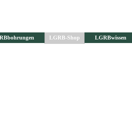
RBbohrungen
LGRB-Shop
LGRBwissen