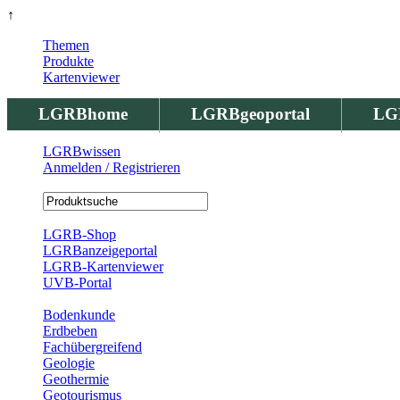
↑
Themen
Produkte
Kartenviewer
LGRBhome
LGRBgeoportal
LG
LGRBwissen
Anmelden / Registrieren
Registrierung
LGRB-Shop
LGRBanzeigeportal
LGRB-Kartenviewer
UVB-Portal
Produkte
Bodenkunde
Erdbeben
Fachübergreifend
Geologie
Geothermie
Geotourismus