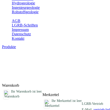
Hydrogeologie
Ingenieurgeologie
Rohstoffgeologie
Service
AGB
LGRB-Schriften
Impressum
Datenschutz
Kontakt
Produkte
Sonstige fachübergreifende Produkte
Hier finden Sie Sonderprodukte wie Infomaterial, Daten-CDs, Poster 
Titel
Produktliste wird geladen ...
Titel
Warenkorb
Ihr Warenkorb ist leer.
Merkzettel
Ihr Merkzettel ist leer
LGRB-Vertrieb
E-Mail:
vertrieb-lg