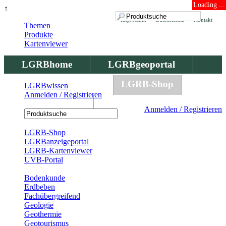
Loading ...
↑
Impressum
Datenschutz
Kontakt
Themen
Produkte
Kartenviewer
LGRBhome
LGRBgeoportal
LGRBbohrungen
LGRB-Shop
LGRBwissen
Anmelden / Registrieren
LGRBwissen
Anmelden / Registrieren
Registrierung
LGRB-Shop
LGRBanzeigeportal
LGRB-Kartenviewer
UVB-Portal
Produkte
Bodenkunde
Erdbeben
Fachübergreifend
Geologie
Geothermie
Geotourismus