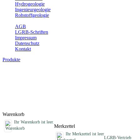
Hydrogeologie
Ingenieurgeologie
Rohstoffgeologie
Service
AGB
LGRB-Schriften
Impressum
Datenschutz
Kontakt
Produkte
Sonstige fachübergreifende Produkte
Hier finden Sie Sonderprodukte wie Infomaterial, Daten-CDs,
Poster und weitere Produktkategorien.
Titel
Preis
Produktliste wird geladen ...
Titel
Preis
Warenkorb
Ihr Warenkorb ist leer.
Merkzettel
Ihr Merkzettel ist leer
LGRB-Vertrieb