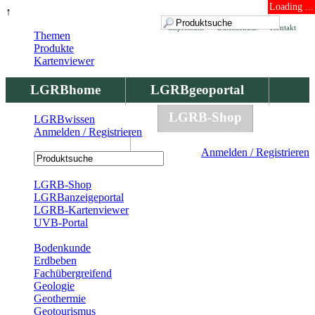
Loading ...
↑
Impressum
Datenschutz
Kontakt
Themen
Produkte
Kartenviewer
LGRBhome
LGRBgeoportal
LGRBbohrungen
LGRB-Shop
LGRBwissen
Anmelden / Registrieren
LGRBwissen
Anmelden / Registrieren
Registrierung
LGRB-Shop
LGRBanzeigeportal
LGRB-Kartenviewer
UVB-Portal
Produkte
Bodenkunde
Erdbeben
Fachübergreifend
Geologie
Geothermie
Geotourismus