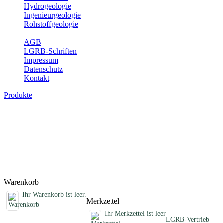
Hydrogeologie
Ingenieurgeologie
Rohstoffgeologie
Service
AGB
LGRB-Schriften
Impressum
Datenschutz
Kontakt
Produkte
Sonstige fachübergreifende Produkte
Hier finden Sie Sonderprodukte wie Infomaterial, Daten-CDs,
Poster und weitere Produktkategorien.
Titel
Preis
Produktliste wird geladen ...
Titel
Preis
Warenkorb
Ihr Warenkorb ist leer.
Merkzettel
Ihr Merkzettel ist leer
LGRB-Vertrieb