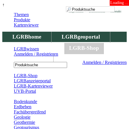
Loading ...
↑
Impressum
Datenschutz
Kontakt
Themen
Produkte
Kartenviewer
LGRBhome
LGRBgeoportal
LGRBbohrungen
LGRB-Shop
LGRBwissen
Anmelden / Registrieren
LGRBwissen
Anmelden / Registrieren
Registrierung
LGRB-Shop
LGRBanzeigeportal
LGRB-Kartenviewer
UVB-Portal
Produkte
Bodenkunde
Erdbeben
Fachübergreifend
Geologie
Geothermie
Geotourismus