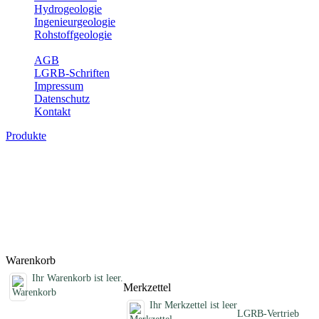
Hydrogeologie
Ingenieurgeologie
Rohstoffgeologie
Service
AGB
LGRB-Schriften
Impressum
Datenschutz
Kontakt
Produkte
Sonstige fachübergreifende Produkte
Hier finden Sie Sonderprodukte wie Infomaterial, Daten-CDs,
Poster und weitere Produktkategorien.
Titel
Preis
Produktliste wird geladen ...
Titel
Preis
Warenkorb
Ihr Warenkorb ist leer.
Merkzettel
Ihr Merkzettel ist leer
LGRB-Vertrieb