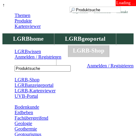
Loading ...
↑
Impressum
Datenschutz
Kontakt
Themen
Produkte
Kartenviewer
LGRBhome
LGRBgeoportal
LGRBbohrungen
LGRB-Shop
LGRBwissen
Anmelden / Registrieren
LGRBwissen
Anmelden / Registrieren
Registrierung
LGRB-Shop
LGRBanzeigeportal
LGRB-Kartenviewer
UVB-Portal
Produkte
Bodenkunde
Erdbeben
Fachübergreifend
Geologie
Geothermie
Geotourismus