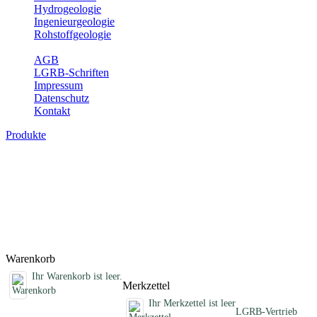
Hydrogeologie
Ingenieurgeologie
Rohstoffgeologie
Service
AGB
LGRB-Schriften
Impressum
Datenschutz
Kontakt
Produkte
Sonstige fachübergreifende Produkte
Hier finden Sie Sonderprodukte wie Infomaterial, Daten-CDs,
Poster und weitere Produktkategorien.
Titel
Preis
Produktliste wird geladen ...
Titel
Preis
Warenkorb
Ihr Warenkorb ist leer.
Merkzettel
Ihr Merkzettel ist leer
LGRB-Vertrieb