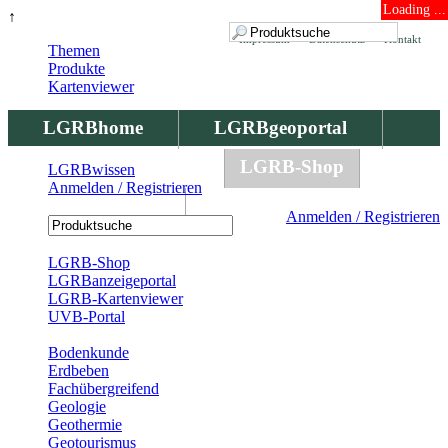
Loading ...
↑
Impressum
Datenschutz
Kontakt
Themen
Produkte
Kartenviewer
LGRBhome
LGRBgeoportal
LGRBbohrungen
LGRB-Shop
LGRBwissen
Anmelden / Registrieren
LGRBwissen
Anmelden / Registrieren
Registrierung
LGRB-Shop
LGRBanzeigeportal
LGRB-Kartenviewer
UVB-Portal
Produkte
Bodenkunde
Erdbeben
Fachübergreifend
Geologie
Geothermie
Geotourismus