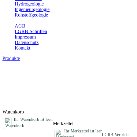
Hydrogeologie
Ingenieurgeologie
Rohstoffgeologie
Service
AGB
LGRB-Schriften
Impressum
Datenschutz
Kontakt
Produkte
Sonstige fachübergreifende Produkte
Hier finden Sie Sonderprodukte wie Infomaterial, Daten-CDs,
Poster und weitere Produktkategorien.
Titel
Preis
Produktliste wird geladen ...
Titel
Preis
Warenkorb
Ihr Warenkorb ist leer.
Merkzettel
Ihr Merkzettel ist leer
LGRB-Vertrieb