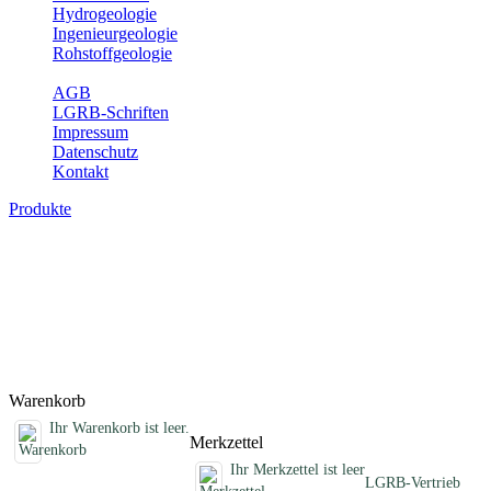
Hydrogeologie
Ingenieurgeologie
Rohstoffgeologie
Service
AGB
LGRB-Schriften
Impressum
Datenschutz
Kontakt
Produkte
Sonstige fachübergreifende Produkte
Hier finden Sie Sonderprodukte wie Infomaterial, Daten-CDs,
Poster und weitere Produktkategorien.
Titel
Preis
Produktliste wird geladen ...
Titel
Preis
Warenkorb
Ihr Warenkorb ist leer.
Merkzettel
Ihr Merkzettel ist leer
LGRB-Vertrieb