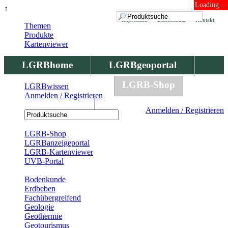
Loading ...
↑
Impressum
Datenschutz
Kontakt
Themen
Produkte
Kartenviewer
LGRBhome
LGRBgeoportal
LGRBbohrungen
LGRB-Shop
LGRBwissen
Anmelden / Registrieren
LGRBwissen
Anmelden / Registrieren
Registrierung
LGRB-Shop
LGRBanzeigeportal
LGRB-Kartenviewer
UVB-Portal
Produkte
Bodenkunde
Erdbeben
Fachübergreifend
Geologie
Geothermie
Geotourismus