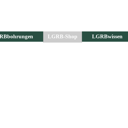
RBbohrungen
LGRB-Shop
LGRBwissen