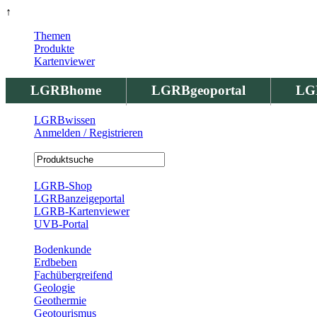
↑
Themen
Produkte
Kartenviewer
LGRBhome
LGRBgeoportal
LG
LGRBwissen
Anmelden / Registrieren
Registrierung
LGRB-Shop
LGRBanzeigeportal
LGRB-Kartenviewer
UVB-Portal
Produkte
Bodenkunde
Erdbeben
Fachübergreifend
Geologie
Geothermie
Geotourismus