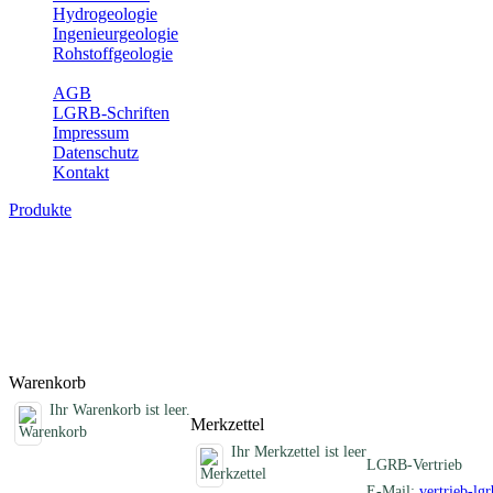
Hydrogeologie
Ingenieurgeologie
Rohstoffgeologie
Service
AGB
LGRB-Schriften
Impressum
Datenschutz
Kontakt
Produkte
Sonstige fachübergreifende Produkte
Hier finden Sie Sonderprodukte wie Infomaterial, Daten-CDs, Poster 
Titel
Produktliste wird geladen ...
Titel
Warenkorb
Ihr Warenkorb ist leer.
Merkzettel
Ihr Merkzettel ist leer
LGRB-Vertrieb
E-Mail:
vertrieb-lg