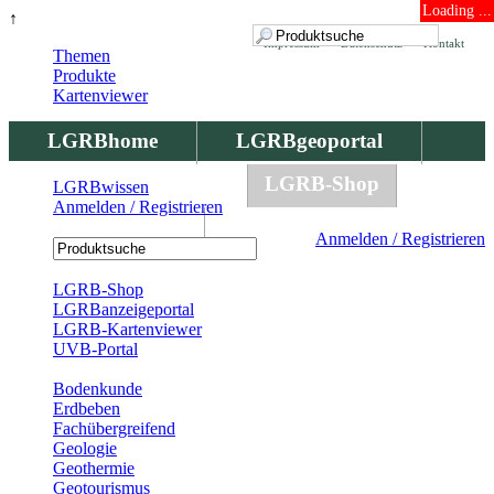
Loading ...
↑
Impressum
Datenschutz
Kontakt
Themen
Produkte
Kartenviewer
LGRBhome
LGRBgeoportal
LGRBbohrungen
LGRB-Shop
LGRBwissen
Anmelden / Registrieren
LGRBwissen
Anmelden / Registrieren
Registrierung
LGRB-Shop
LGRBanzeigeportal
LGRB-Kartenviewer
UVB-Portal
Produkte
Bodenkunde
Erdbeben
Fachübergreifend
Geologie
Geothermie
Geotourismus