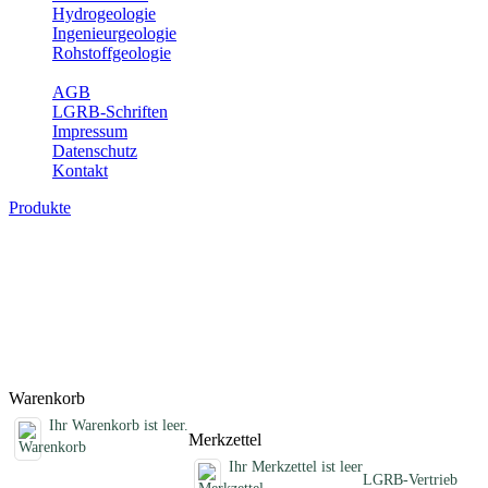
Hydrogeologie
Ingenieurgeologie
Rohstoffgeologie
Service
AGB
LGRB-Schriften
Impressum
Datenschutz
Kontakt
Produkte
Sonstige fachübergreifende Produkte
Hier finden Sie Sonderprodukte wie Infomaterial, Daten-CDs,
Poster und weitere Produktkategorien.
Titel
Preis
Produktliste wird geladen ...
Titel
Preis
Warenkorb
Ihr Warenkorb ist leer.
Merkzettel
Ihr Merkzettel ist leer
LGRB-Vertrieb