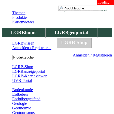
Loading ...
↑
Impressum
Datenschutz
Kontakt
Themen
Produkte
Kartenviewer
LGRBhome
LGRBgeoportal
LGRBbohrungen
LGRB-Shop
LGRBwissen
Anmelden / Registrieren
LGRBwissen
Anmelden / Registrieren
Registrierung
LGRB-Shop
LGRBanzeigeportal
LGRB-Kartenviewer
UVB-Portal
Produkte
Bodenkunde
Erdbeben
Fachübergreifend
Geologie
Geothermie
Geotourismus