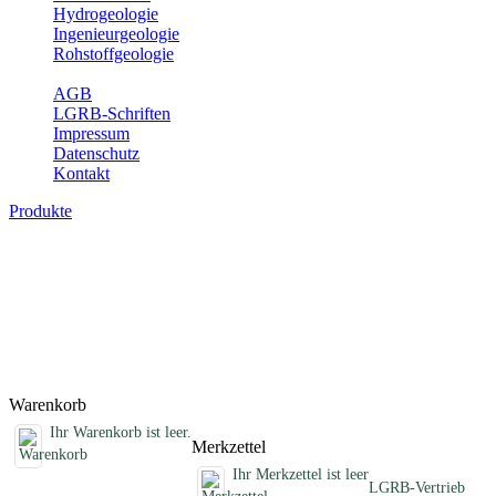
Hydrogeologie
Ingenieurgeologie
Rohstoffgeologie
Service
AGB
LGRB-Schriften
Impressum
Datenschutz
Kontakt
Produkte
Sonstige fachübergreifende Produkte
Hier finden Sie Sonderprodukte wie Infomaterial, Daten-CDs,
Poster und weitere Produktkategorien.
Titel
Preis
Produktliste wird geladen ...
Titel
Preis
Warenkorb
Ihr Warenkorb ist leer.
Merkzettel
Ihr Merkzettel ist leer
LGRB-Vertrieb