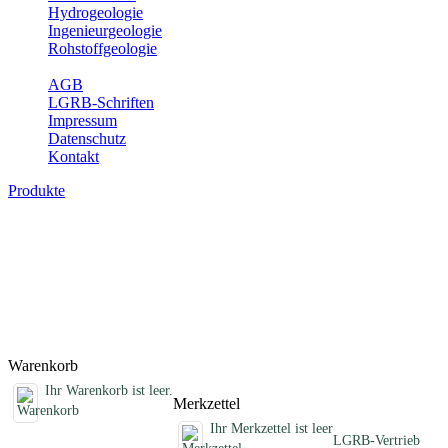
Hydrogeologie
Ingenieurgeologie
Rohstoffgeologie
Service
AGB
LGRB-Schriften
Impressum
Datenschutz
Kontakt
Produkte
Sonstige fachübergreifende Produkte
Hier finden Sie Sonderprodukte wie Infomaterial, Daten-CDs,
Poster und weitere Produktkategorien.
Titel
Preis
Produktliste wird geladen ...
Titel
Preis
Warenkorb
Ihr Warenkorb ist leer.
Merkzettel
Ihr Merkzettel ist leer
LGRB-Vertrieb