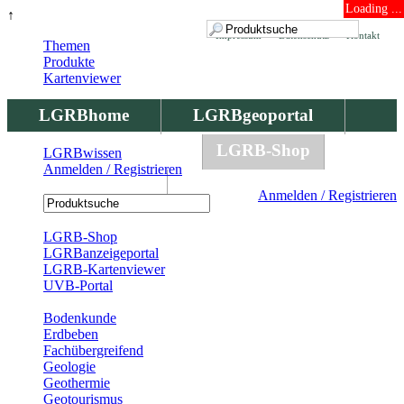
Loading ...
↑
Impressum
Datenschutz
Kontakt
Themen
Produkte
Kartenviewer
LGRBhome
LGRBgeoportal
LGRBbohrungen
LGRB-Shop
LGRBwissen
Anmelden / Registrieren
LGRBwissen
Anmelden / Registrieren
Registrierung
LGRB-Shop
LGRBanzeigeportal
LGRB-Kartenviewer
UVB-Portal
Produkte
Bodenkunde
Erdbeben
Fachübergreifend
Geologie
Geothermie
Geotourismus