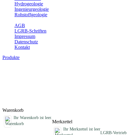
Hydrogeologie
Ingenieurgeologie
Rohstoffgeologie
Service
AGB
LGRB-Schriften
Impressum
Datenschutz
Kontakt
Produkte
Sonstige fachübergreifende Produkte
Hier finden Sie Sonderprodukte wie Infomaterial, Daten-CDs,
Poster und weitere Produktkategorien.
Titel
Preis
Produktliste wird geladen ...
Titel
Preis
Warenkorb
Ihr Warenkorb ist leer.
Merkzettel
Ihr Merkzettel ist leer
LGRB-Vertrieb