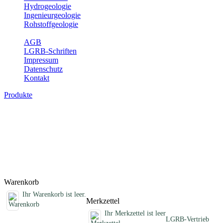
Hydrogeologie
Ingenieurgeologie
Rohstoffgeologie
Service
AGB
LGRB-Schriften
Impressum
Datenschutz
Kontakt
Produkte
Sonstige fachübergreifende Produkte
Hier finden Sie Sonderprodukte wie Infomaterial, Daten-CDs,
Poster und weitere Produktkategorien.
Titel
Preis
Produktliste wird geladen ...
Titel
Preis
Warenkorb
Ihr Warenkorb ist leer.
Merkzettel
Ihr Merkzettel ist leer
LGRB-Vertrieb