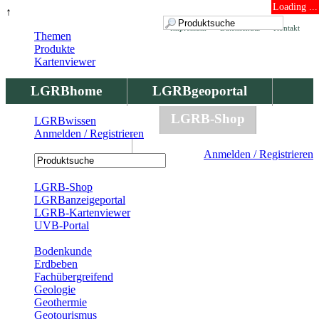
Loading ...
↑
Impressum
Datenschutz
Kontakt
Themen
Produkte
Kartenviewer
LGRBhome
LGRBgeoportal
LGRBbohrungen
LGRB-Shop
LGRBwissen
Anmelden / Registrieren
LGRBwissen
Anmelden / Registrieren
Registrierung
LGRB-Shop
LGRBanzeigeportal
LGRB-Kartenviewer
UVB-Portal
Produkte
Bodenkunde
Erdbeben
Fachübergreifend
Geologie
Geothermie
Geotourismus