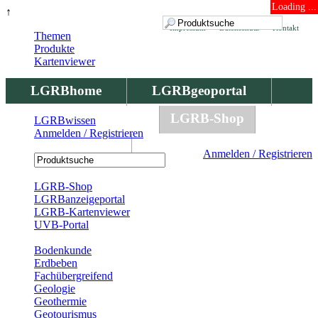
Loading ...
↑
Impressum
Datenschutz
Kontakt
Themen
Produkte
Kartenviewer
LGRBhome
LGRBgeoportal
LGRBbohrungen
LGRB-Shop
LGRBwissen
Anmelden / Registrieren
LGRBwissen
Anmelden / Registrieren
Registrierung
LGRB-Shop
LGRBanzeigeportal
LGRB-Kartenviewer
UVB-Portal
Produkte
Bodenkunde
Erdbeben
Fachübergreifend
Geologie
Geothermie
Geotourismus