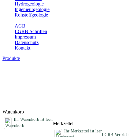
Hydrogeologie
Ingenieurgeologie
Rohstoffgeologie
Service
AGB
LGRB-Schriften
Impressum
Datenschutz
Kontakt
Produkte
Sonstige fachübergreifende Produkte
Hier finden Sie Sonderprodukte wie Infomaterial, Daten-CDs,
Poster und weitere Produktkategorien.
Titel
Preis
Produktliste wird geladen ...
Titel
Preis
Warenkorb
Ihr Warenkorb ist leer.
Merkzettel
Ihr Merkzettel ist leer
LGRB-Vertrieb