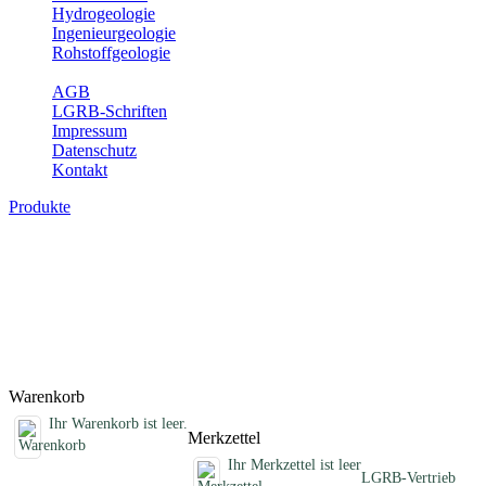
Hydrogeologie
Ingenieurgeologie
Rohstoffgeologie
Service
AGB
LGRB-Schriften
Impressum
Datenschutz
Kontakt
Produkte
Sonstige fachübergreifende Produkte
Hier finden Sie Sonderprodukte wie Infomaterial, Daten-CDs,
Poster und weitere Produktkategorien.
Titel
Preis
Produktliste wird geladen ...
Titel
Preis
Warenkorb
Ihr Warenkorb ist leer.
Merkzettel
Ihr Merkzettel ist leer
LGRB-Vertrieb