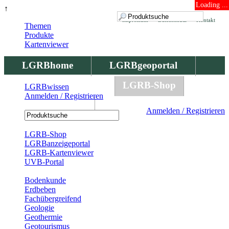
Loading ...
↑
Impressum
Datenschutz
Kontakt
Themen
Produkte
Kartenviewer
LGRBhome
LGRBgeoportal
LGRBbohrungen
LGRB-Shop
LGRBwissen
Anmelden / Registrieren
LGRBwissen
Anmelden / Registrieren
Registrierung
LGRB-Shop
LGRBanzeigeportal
LGRB-Kartenviewer
UVB-Portal
Produkte
Bodenkunde
Erdbeben
Fachübergreifend
Geologie
Geothermie
Geotourismus