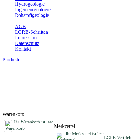
Hydrogeologie
Ingenieurgeologie
Rohstoffgeologie
Service
AGB
LGRB-Schriften
Impressum
Datenschutz
Kontakt
Produkte
Sonstige fachübergreifende Produkte
Hier finden Sie Sonderprodukte wie Infomaterial, Daten-CDs,
Poster und weitere Produktkategorien.
Titel
Preis
Produktliste wird geladen ...
Titel
Preis
Warenkorb
Ihr Warenkorb ist leer.
Merkzettel
Ihr Merkzettel ist leer
LGRB-Vertrieb