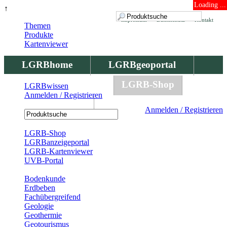
Loading ...
↑
Impressum
Datenschutz
Kontakt
Themen
Produkte
Kartenviewer
LGRBhome
LGRBgeoportal
LGRBbohrungen
LGRB-Shop
LGRBwissen
Anmelden / Registrieren
LGRBwissen
Anmelden / Registrieren
Registrierung
LGRB-Shop
LGRBanzeigeportal
LGRB-Kartenviewer
UVB-Portal
Produkte
Bodenkunde
Erdbeben
Fachübergreifend
Geologie
Geothermie
Geotourismus