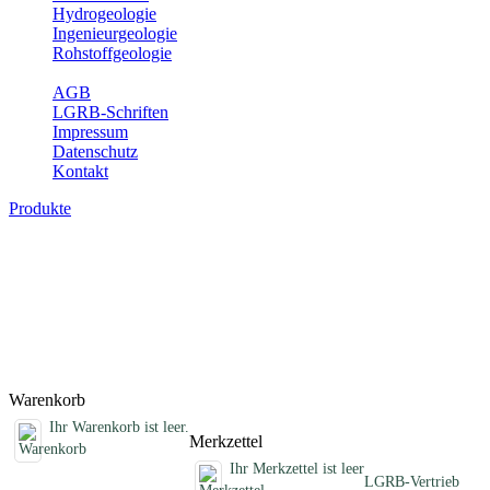
Hydrogeologie
Ingenieurgeologie
Rohstoffgeologie
Service
AGB
LGRB-Schriften
Impressum
Datenschutz
Kontakt
Produkte
Sonstige fachübergreifende Produkte
Hier finden Sie Sonderprodukte wie Infomaterial, Daten-CDs,
Poster und weitere Produktkategorien.
Titel
Preis
Produktliste wird geladen ...
Titel
Preis
Warenkorb
Ihr Warenkorb ist leer.
Merkzettel
Ihr Merkzettel ist leer
LGRB-Vertrieb