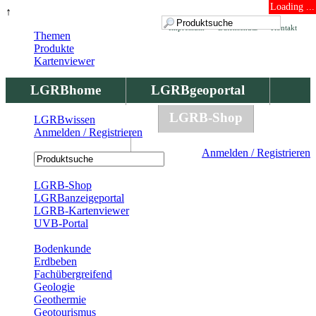
Loading ...
↑
Impressum
Datenschutz
Kontakt
Themen
Produkte
Kartenviewer
LGRBhome
LGRBgeoportal
LGRBbohrungen
LGRB-Shop
LGRBwissen
Anmelden / Registrieren
LGRBwissen
Anmelden / Registrieren
Registrierung
LGRB-Shop
LGRBanzeigeportal
LGRB-Kartenviewer
UVB-Portal
Produkte
Bodenkunde
Erdbeben
Fachübergreifend
Geologie
Geothermie
Geotourismus