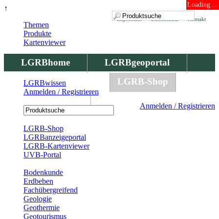
Loading ...
↑
Impressum
Datenschutz
Kontakt
Themen
Produkte
Kartenviewer
LGRBhome
LGRBgeoportal
LGRBbohrungen
LGRB-Shop
LGRBwissen
Anmelden / Registrieren
LGRBwissen
Anmelden / Registrieren
Registrierung
LGRB-Shop
LGRBanzeigeportal
LGRB-Kartenviewer
UVB-Portal
Produkte
Bodenkunde
Erdbeben
Fachübergreifend
Geologie
Geothermie
Geotourismus