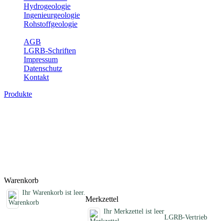
Hydrogeologie
Ingenieurgeologie
Rohstoffgeologie
Service
AGB
LGRB-Schriften
Impressum
Datenschutz
Kontakt
Produkte
Sonstige fachübergreifende Produkte
Hier finden Sie Sonderprodukte wie Infomaterial, Daten-CDs,
Poster und weitere Produktkategorien.
Titel
Preis
Produktliste wird geladen ...
Titel
Preis
Warenkorb
Ihr Warenkorb ist leer.
Merkzettel
Ihr Merkzettel ist leer
LGRB-Vertrieb