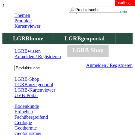
Loading ...
↑
Impressum
Datenschutz
Kontakt
Themen
Produkte
Kartenviewer
LGRBhome
LGRBgeoportal
LGRBbohrungen
LGRB-Shop
LGRBwissen
Anmelden / Registrieren
LGRBwissen
Anmelden / Registrieren
Registrierung
LGRB-Shop
LGRBanzeigeportal
LGRB-Kartenviewer
UVB-Portal
Produkte
Bodenkunde
Erdbeben
Fachübergreifend
Geologie
Geothermie
Geotourismus