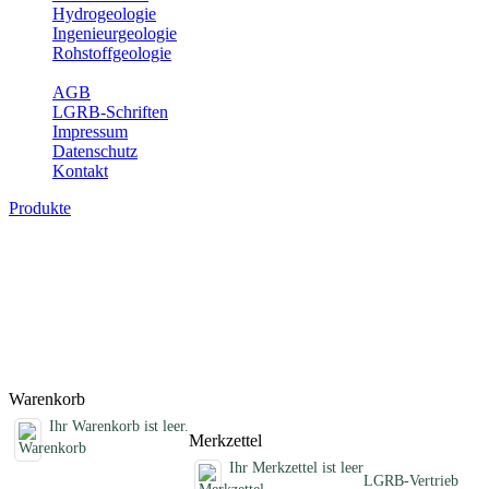
Hydrogeologie
Ingenieurgeologie
Rohstoffgeologie
Service
AGB
LGRB-Schriften
Impressum
Datenschutz
Kontakt
Produkte
Sonstige fachübergreifende Produkte
Hier finden Sie Sonderprodukte wie Infomaterial, Daten-CDs,
Poster und weitere Produktkategorien.
Titel
Preis
Produktliste wird geladen ...
Titel
Preis
Warenkorb
Ihr Warenkorb ist leer.
Merkzettel
Ihr Merkzettel ist leer
LGRB-Vertrieb