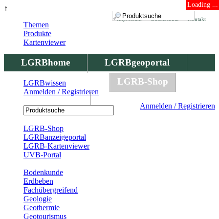
Loading ...
↑
Impressum
Datenschutz
Kontakt
Themen
Produkte
Kartenviewer
LGRBhome
LGRBgeoportal
LGRBbohrungen
LGRB-Shop
LGRBwissen
Anmelden / Registrieren
LGRBwissen
Anmelden / Registrieren
Registrierung
LGRB-Shop
LGRBanzeigeportal
LGRB-Kartenviewer
UVB-Portal
Produkte
Bodenkunde
Erdbeben
Fachübergreifend
Geologie
Geothermie
Geotourismus