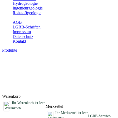
Hydrogeologie
Ingenieurgeologie
Rohstoffgeologie
Service
AGB
LGRB-Schriften
Impressum
Datenschutz
Kontakt
Produkte
Sonstige fachübergreifende Produkte
Hier finden Sie Sonderprodukte wie Infomaterial, Daten-CDs,
Poster und weitere Produktkategorien.
Titel
Preis
Produktliste wird geladen ...
Titel
Preis
Warenkorb
Ihr Warenkorb ist leer.
Merkzettel
Ihr Merkzettel ist leer
LGRB-Vertrieb