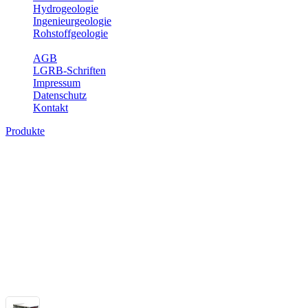
Hydrogeologie
Ingenieurgeologie
Rohstoffgeologie
Service
AGB
LGRB-Schriften
Impressum
Datenschutz
Kontakt
Produkte
Themenübergreifende Produkte
Fachübergreifende Themen und Produkte können mehr als einem Fach
Bitte wählen Sie ein Produkt im gewünschten Format aus.
Fachübergreifende Projekte
Sonstiges
Sonstige fachübergreifende Produkte