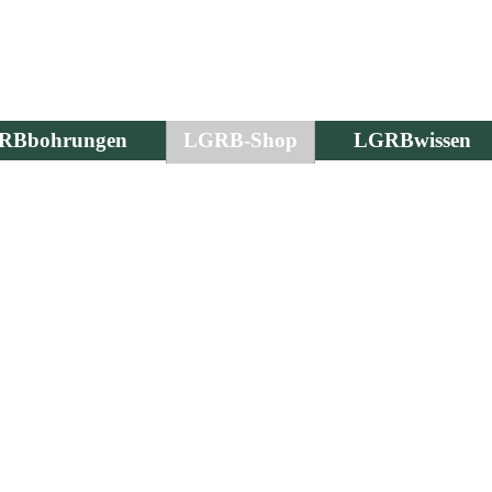
RBbohrungen
LGRB-Shop
LGRBwissen