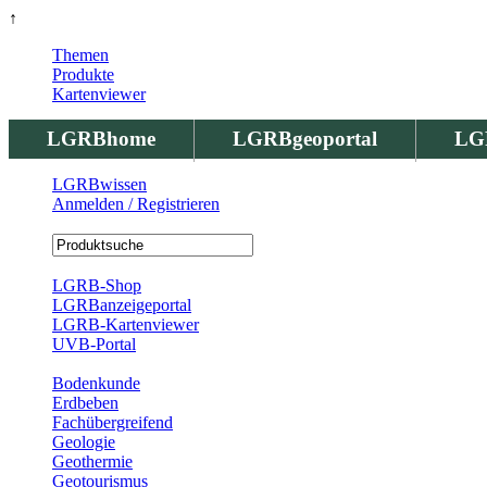
↑
Themen
Produkte
Kartenviewer
LGRBhome
LGRBgeoportal
LG
LGRBwissen
Anmelden / Registrieren
Registrierung
LGRB-Shop
LGRBanzeigeportal
LGRB-Kartenviewer
UVB-Portal
Produkte
Bodenkunde
Erdbeben
Fachübergreifend
Geologie
Geothermie
Geotourismus