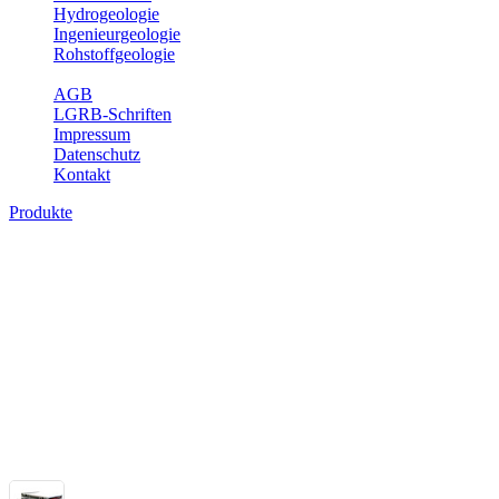
Hydrogeologie
Ingenieurgeologie
Rohstoffgeologie
Service
AGB
LGRB-Schriften
Impressum
Datenschutz
Kontakt
Produkte
Themenübergreifende Produkte
Fachübergreifende Themen und Produkte können mehr als einem Fach
Bitte wählen Sie ein Produkt im gewünschten Format aus.
Fachübergreifende Projekte
Sonstiges
Sonstige fachübergreifende Produkte