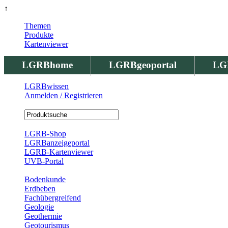
↑
Themen
Produkte
Kartenviewer
LGRBhome
LGRBgeoportal
LG
LGRBwissen
Anmelden / Registrieren
Registrierung
LGRB-Shop
LGRBanzeigeportal
LGRB-Kartenviewer
UVB-Portal
Produkte
Bodenkunde
Erdbeben
Fachübergreifend
Geologie
Geothermie
Geotourismus