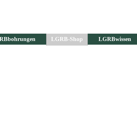
RBbohrungen
LGRB-Shop
LGRBwissen