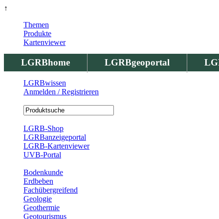
↑
Themen
Produkte
Kartenviewer
LGRBhome
LGRBgeoportal
LG
LGRBwissen
Anmelden / Registrieren
Registrierung
LGRB-Shop
LGRBanzeigeportal
LGRB-Kartenviewer
UVB-Portal
Produkte
Bodenkunde
Erdbeben
Fachübergreifend
Geologie
Geothermie
Geotourismus