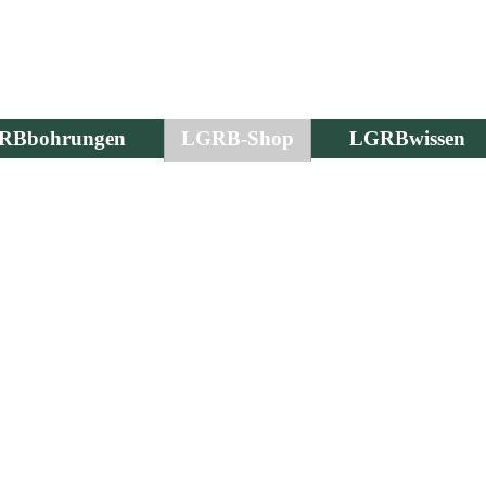
RBbohrungen
LGRB-Shop
LGRBwissen