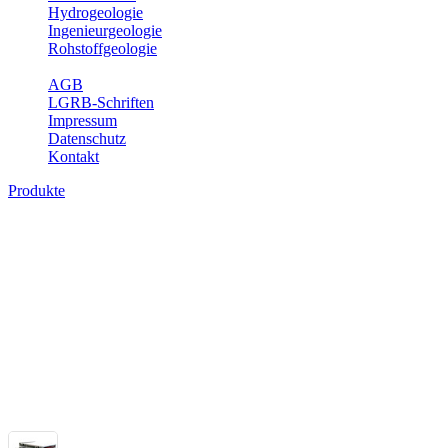
Hydrogeologie
Ingenieurgeologie
Rohstoffgeologie
Service
AGB
LGRB-Schriften
Impressum
Datenschutz
Kontakt
Produkte
Themenübergreifende Produkte
Fachübergreifende Themen und Produkte können mehr als einem Fach
Bitte wählen Sie ein Produkt im gewünschten Format aus.
Fachübergreifende Projekte
Sonstiges
Sonstige fachübergreifende Produkte