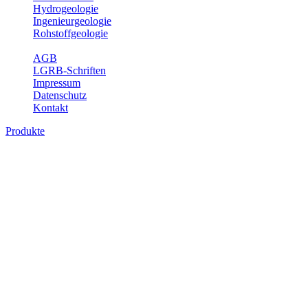
Hydrogeologie
Ingenieurgeologie
Rohstoffgeologie
Service
AGB
LGRB-Schriften
Impressum
Datenschutz
Kontakt
Produkte
Themenübergreifende Produkte
Fachübergreifende Themen und Produkte können mehr als einem
Fachbereich des LGRB zugeordnet werden. Sie sind hier
fachübergreifend zusammengestellt.
Bitte wählen Sie ein Produkt im gewünschten Format aus.
Fachübergreifende Projekte
Sonstiges