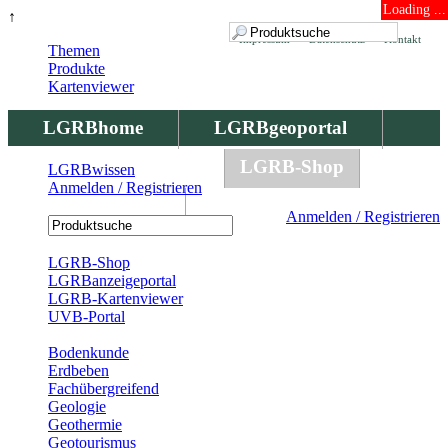
Loading ...
↑
Impressum
Datenschutz
Kontakt
Themen
Produkte
Kartenviewer
LGRBhome
LGRBgeoportal
LGRBbohrungen
LGRB-Shop
LGRBwissen
Anmelden / Registrieren
LGRBwissen
Anmelden / Registrieren
Registrierung
LGRB-Shop
LGRBanzeigeportal
LGRB-Kartenviewer
UVB-Portal
Produkte
Bodenkunde
Erdbeben
Fachübergreifend
Geologie
Geothermie
Geotourismus