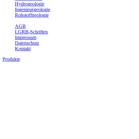
Hydrogeologie
Ingenieurgeologie
Rohstoffgeologie
Service
AGB
LGRB-Schriften
Impressum
Datenschutz
Kontakt
Produkte
Themenübergreifende Produkte
Fachübergreifende Themen und Produkte können mehr als einem
Fachbereich des LGRB zugeordnet werden. Sie sind hier
fachübergreifend zusammengestellt.
Bitte wählen Sie ein Produkt im gewünschten Format aus.
Fachübergreifende Projekte
Sonstiges