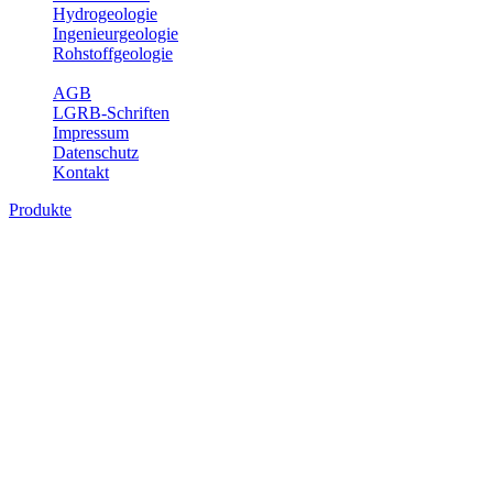
Hydrogeologie
Ingenieurgeologie
Rohstoffgeologie
Service
AGB
LGRB-Schriften
Impressum
Datenschutz
Kontakt
Produkte
Themenübergreifende Produkte
Fachübergreifende Themen und Produkte können mehr als einem
Fachbereich des LGRB zugeordnet werden. Sie sind hier
fachübergreifend zusammengestellt.
Bitte wählen Sie ein Produkt im gewünschten Format aus.
Fachübergreifende Projekte
Sonstiges