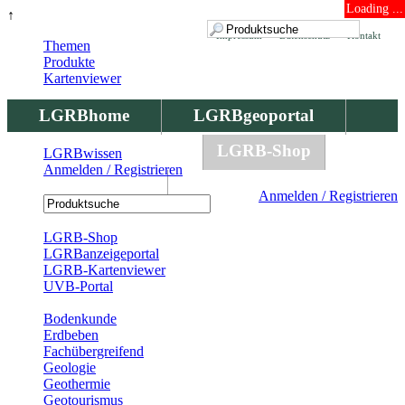
Loading ...
↑
Impressum
Datenschutz
Kontakt
Themen
Produkte
Kartenviewer
LGRBhome
LGRBgeoportal
LGRBbohrungen
LGRB-Shop
LGRBwissen
Anmelden / Registrieren
LGRBwissen
Anmelden / Registrieren
Registrierung
LGRB-Shop
LGRBanzeigeportal
LGRB-Kartenviewer
UVB-Portal
Produkte
Bodenkunde
Erdbeben
Fachübergreifend
Geologie
Geothermie
Geotourismus