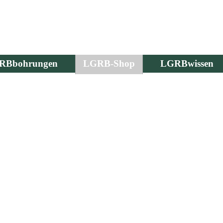
RBbohrungen
LGRB-Shop
LGRBwissen