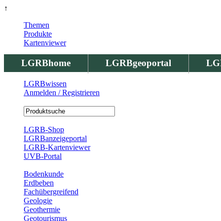
↑
Themen
Produkte
Kartenviewer
LGRBhome
LGRBgeoportal
LG
LGRBwissen
Anmelden / Registrieren
Registrierung
LGRB-Shop
LGRBanzeigeportal
LGRB-Kartenviewer
UVB-Portal
Produkte
Bodenkunde
Erdbeben
Fachübergreifend
Geologie
Geothermie
Geotourismus