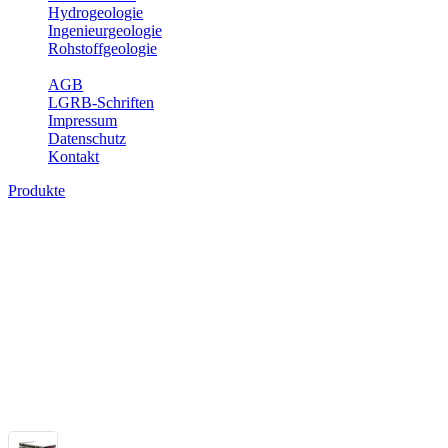
Hydrogeologie
Ingenieurgeologie
Rohstoffgeologie
Service
AGB
LGRB-Schriften
Impressum
Datenschutz
Kontakt
Produkte
Themenübergreifende Produkte
Fachübergreifende Themen und Produkte können mehr als einem Fach
Bitte wählen Sie ein Produkt im gewünschten Format aus.
Fachübergreifende Projekte
Sonstiges
Sonstige fachübergreifende Produkte